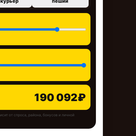
окурьер
пеший
190 092₽
сит от спроса, района, бонусов и личной