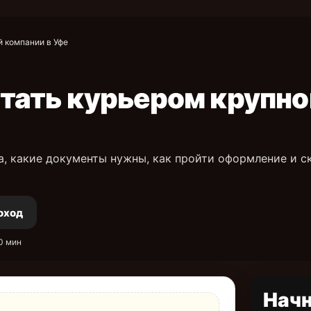
й компании в Уфе
тать курьером крупно
а, какие документы нужны, как пройти оформление и с
оход
0 мин
Начн