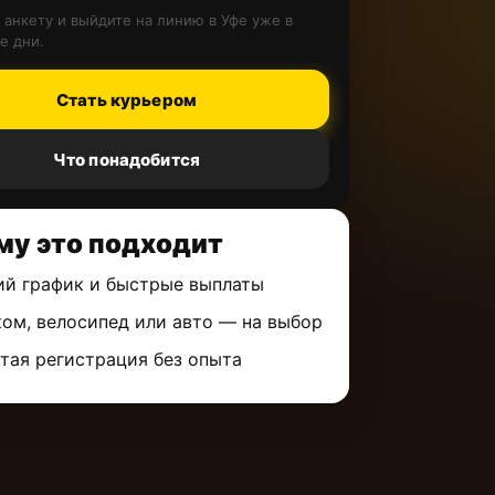
 анкету и выйдите на линию в Уфе уже в
е дни.
Стать курьером
Что понадобится
му это подходит
ий график и быстрые выплаты
ом, велосипед или авто — на выбор
тая регистрация без опыта