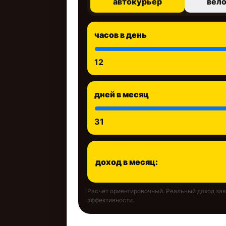
автокурьер
вел
часов в день
12
дней в месяц
31
доход в месяц:
Расчёт ориентировочный. Реальный доход зави
эффективности.