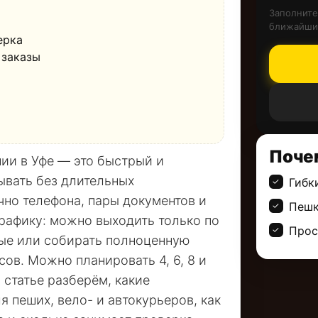
Заполните
ближайши
ерка
 заказы
Поче
ии в Уфе — это быстрый и
ывать без длительных
Гибк
чно телефона, пары документов и
Пешк
рафику: можно выходить только по
Прос
ные или собирать полноценную
сов. Можно планировать 4, 6, 8 и
 статье разберём, какие
 пеших, вело- и автокурьеров, как