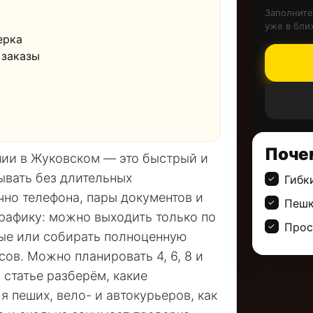
Заполните
уже в бли
ерка
 заказы
Поче
нии в Жуковском — это быстрый и
ывать без длительных
Гибк
чно телефона, пары документов и
Пешк
рафику: можно выходить только по
Прос
ные или собирать полноценную
сов. Можно планировать 4, 6, 8 и
 статье разберём, какие
 пеших, вело- и автокурьеров, как