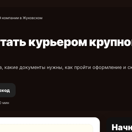
й компании в Жуковском
тать курьером крупно
а, какие документы нужны, как пройти оформление и с
оход
0 мин
Начн