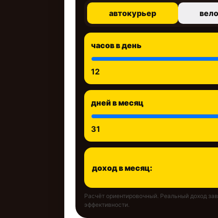
автокурьер
вел
часов в день
12
дней в месяц
31
доход в месяц:
Расчёт ориентировочный. Реальный доход зави
эффективности.