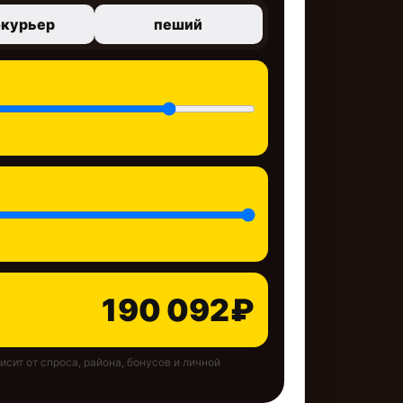
окурьер
пеший
190 092₽
сит от спроса, района, бонусов и личной