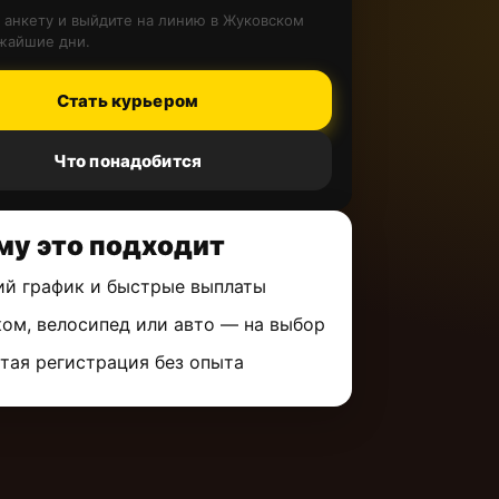
 анкету и выйдите на линию в Жуковском
жайшие дни.
Стать курьером
Что понадобится
му это подходит
ий график и быстрые выплаты
ом, велосипед или авто — на выбор
тая регистрация без опыта